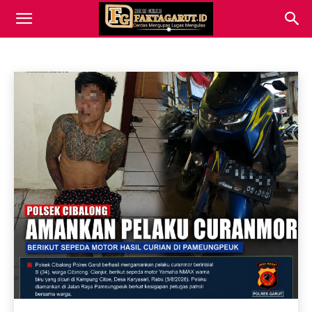
PERISTIWA
Arus Mudik
Berita
BISNIS
Catatan Pembaca
Beranda
PERISTIWA