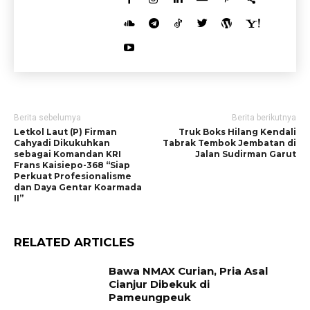
Berita sebelumya
Berita berikutnya
Letkol Laut (P) Firman
Truk Boks Hilang Kendali
Cahyadi Dikukuhkan
Tabrak Tembok Jembatan di
sebagai Komandan KRI
Jalan Sudirman Garut
Frans Kaisiepo-368 “Siap
Perkuat Profesionalisme
dan Daya Gentar Koarmada
II”
RELATED ARTICLES
Bawa NMAX Curian, Pria Asal
Cianjur Dibekuk di
Pameungpeuk