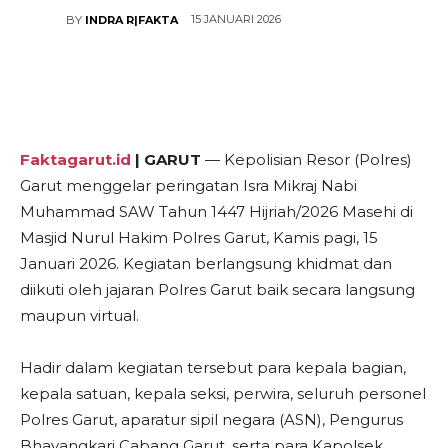
15 JANUARI 2026
BY
INDRA R|FAKTA
Faktagarut.id
| GARUT
— Kepolisian Resor (Polres)
Garut menggelar peringatan Isra Mikraj Nabi
Muhammad SAW Tahun 1447 Hijriah/2026 Masehi di
Masjid Nurul Hakim Polres Garut, Kamis pagi, 15
Januari 2026. Kegiatan berlangsung khidmat dan
diikuti oleh jajaran Polres Garut baik secara langsung
maupun virtual.
Hadir dalam kegiatan tersebut para kepala bagian,
kepala satuan, kepala seksi, perwira, seluruh personel
Polres Garut, aparatur sipil negara (ASN), Pengurus
Bhayangkari Cabang Garut, serta para Kapolsek