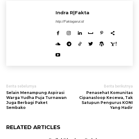
Indra R|Fakta
http://Faktagarut.id
Berita sebelumya
Berita berikutnya
Selain Menampung Aspirasi
Penasehat Komunitas
Warga Yudha Puja Turnawan
Cipanasloop Kecewa, Tak
Juga Berbagi Paket
Satupun Pengurus KONI
Sembako
Yang Hadir
RELATED ARTICLES