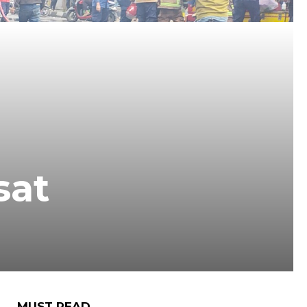
sat
MUST READ