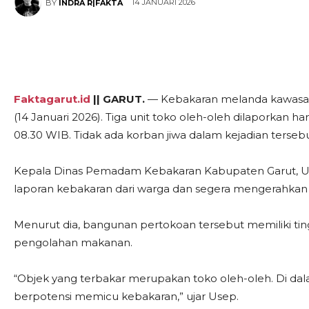
14 JANUARI 2026
BY
INDRA R|FAKTA
Faktagarut.id
|| GARUT.
— Kebakaran melanda kawasan p
(14 Januari 2026). Tiga unit toko oleh-oleh dilaporkan ha
08.30 WIB. Tidak ada korban jiwa dalam kejadian tersebu
Kepala Dinas Pemadam Kebakaran Kabupaten Garut, U
laporan kebakaran dari warga dan segera mengerahkan
Menurut dia, bangunan pertokoan tersebut memiliki ting
pengolahan makanan.
“Objek yang terbakar merupakan toko oleh-oleh. Di d
berpotensi memicu kebakaran,” ujar Usep.