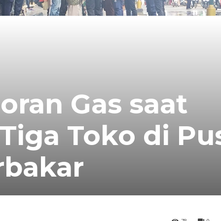
oran Gas saat
iga Toko di Pu
rbakar
78
0