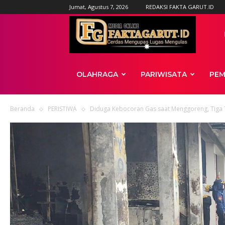
Jumat, Agustus 7, 2026
REDAKSI FAKTA GARUT.ID
News
OLAHRAGA
PARIWISATA
PEM
Beranda
PERISTIWA
Diduga Kebocoran Gas saat Menggoreng, Tiga T