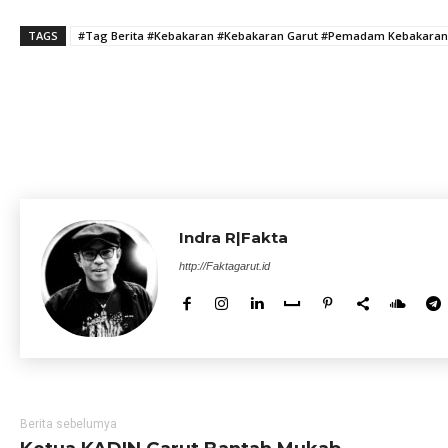
TAGS
#Tag Berita #Kebakaran #Kebakaran Garut #Pemadam Kebakaran #
Indra R|Fakta
http://Faktagarut.id
Berita sebelumya