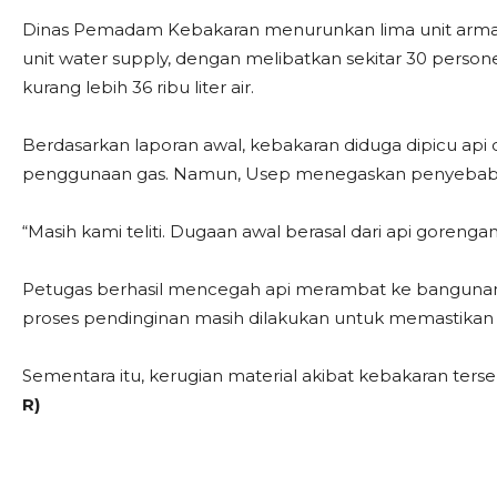
Dinas Pemadam Kebakaran menurunkan lima unit armada
unit water supply, dengan melibatkan sekitar 30 per
kurang lebih 36 ribu liter air.
Berdasarkan laporan awal, kebakaran diduga dipicu api 
penggunaan gas. Namun, Usep menegaskan penyebab pa
“Masih kami teliti. Dugaan awal berasal dari api goreng
Petugas berhasil mencegah api merambat ke bangunan lai
proses pendinginan masih dilakukan untuk memastikan ti
Sementara itu, kerugian material akibat kebakaran ters
R)