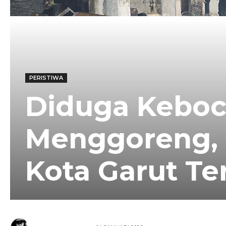
PERISTIWA
Diduga Keboc
Menggoreng, T
Kota Garut Te