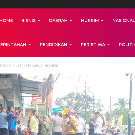
HOME
BISNIS
DAERAH
HUKRIM
NASIONA
ERINTAHAN
PENDIDIKAN
PERISTIWA
POLITI
oko di Pusat Kota Garut Terbakar