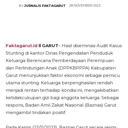
28 NOVEMBER 2023
BY
JURNALIS FAKTAGARUT
Faktagarut.id
ll GARUT
– Hasil diseminasi Audit Kasus
Stunting di kantor Dinas Pengendalian Penduduk
Keluarga Berencana Pemberdayaan Perempuan
dan Perlindungan Anak (DPPKBPPPA) Kabupaten
Garut menunjukkan faktor ekonomi sebagai pemicu
utama stunting. Keluarga berpenghasilan rendah
menjadi rentan terhadap kondisi ini, mengakibatkan
ketidakcukupan gizi bagi anggota keluarga. Sebagai
respons, Badan Amil Zakat Nasional (Baznas) Garut
mengambil tindakan positif.
Pada Kamis (23/11/2023), Baznas Garut secara resmi