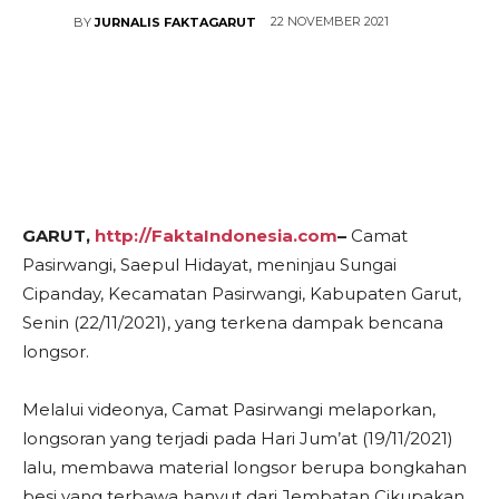
22 NOVEMBER 2021
BY
JURNALIS FAKTAGARUT
GARUT,
http://FaktaIndonesia.com
–
Camat
Pasirwangi, Saepul Hidayat, meninjau Sungai
Cipanday, Kecamatan Pasirwangi, Kabupaten Garut,
Senin (22/11/2021), yang terkena dampak bencana
longsor.
Melalui videonya, Camat Pasirwangi melaporkan,
longsoran yang terjadi pada Hari Jum’at (19/11/2021)
lalu, membawa material longsor berupa bongkahan
besi yang terbawa hanyut dari Jembatan Cikupakan.