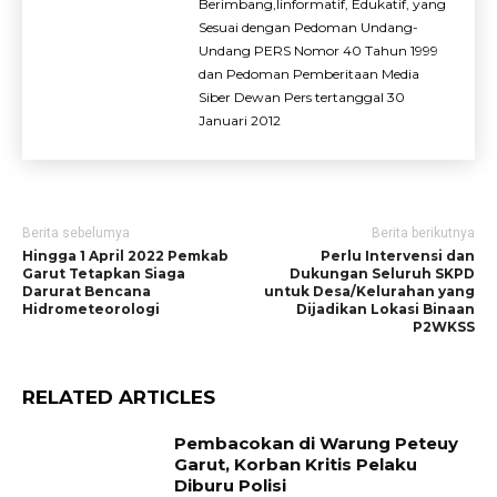
Berimbang,Iinformatif, Edukatif, yang
Sesuai dengan Pedoman Undang-
Undang PERS Nomor 40 Tahun 1999
dan Pedoman Pemberitaan Media
Siber Dewan Pers tertanggal 30
Januari 2012
Berita sebelumya
Berita berikutnya
Hingga 1 April 2022 Pemkab
Perlu Intervensi dan
Garut Tetapkan Siaga
Dukungan Seluruh SKPD
Darurat Bencana
untuk Desa/Kelurahan yang
Hidrometeorologi
Dijadikan Lokasi Binaan
P2WKSS
RELATED ARTICLES
Pembacokan di Warung Peteuy
Garut, Korban Kritis Pelaku
Diburu Polisi