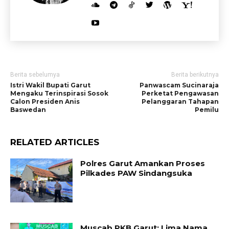
Berita sebelumya
Berita berikutnya
Istri Wakil Bupati Garut
Panwascam Sucinaraja
Mengaku Terinspirasi Sosok
Perketat Pengawasan
Calon Presiden Anis
Pelanggaran Tahapan
Baswedan
Pemilu
RELATED ARTICLES
Polres Garut Amankan Proses
Pilkades PAW Sindangsuka
Muscab PKB Garut: Lima Nama