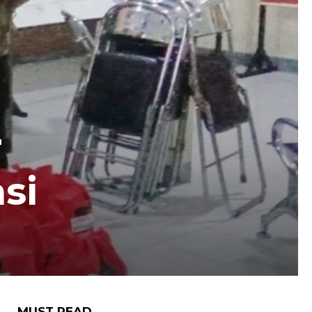
r
si
MUST READ