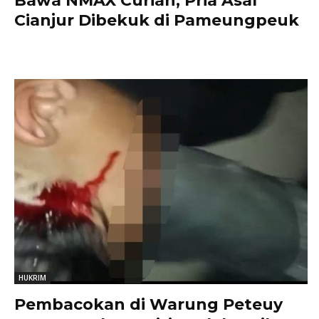
Bawa NMAX Curian, Pria Asal
Cianjur Dibekuk di Pameungpeuk
HUKRIM
Pembacokan di Warung Peteuy