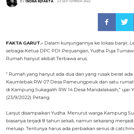
23 SEPTEMBER 2022
BY
INDRA R|FAKTA
FAKTA GARUT.-
Dalam kunjungannya ke lokasi banjir, Le
sebagai Ketua DPC PDI-Perjuangan, Yudha Puja Turnaw
Rumah hanyut akibat Terbawa arus.
“ Rumah yang hanyut ada dua dan yang rusak berat ad
Kaumlebak RW 07 Desa Pameungpeuk dan satu rumah r
di Kampung Sukagalih RW 14 Desa Mandalakasih,” ujar 
(23/9/2022) Petang
Lanjut disampaikan Yudha. Menurut warga Kampung Sukapu
biasanya terjadi 8 tahun sekali, namun sekarang menjadi
meluap. Tentunya harus ada perbaikan serius di catchmen