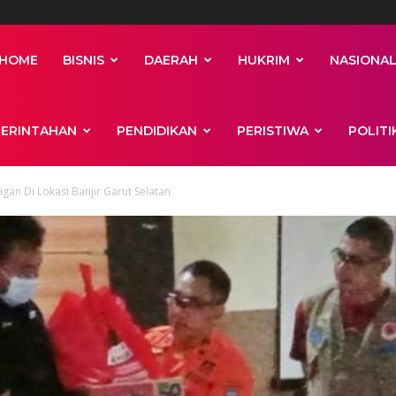
HOME
BISNIS
DAERAH
HUKRIM
NASIONA
ERINTAHAN
PENDIDIKAN
PERISTIWA
POLITI
ngan Di Lokasi Banjir Garut Selatan