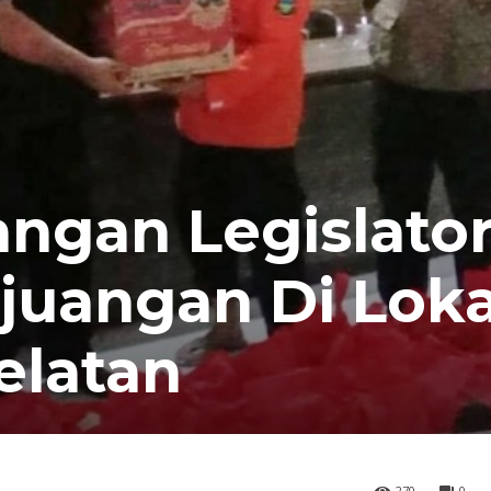
angan Legislato
rjuangan Di Loka
elatan
270
0