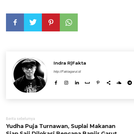
Indra R|Fakta
http://Faktagarut.id
Berita sebelumya
Yudha Puja Turnawan, Suplai Makanan
Siap Saji Dilokasi Bencana Banjir Garut