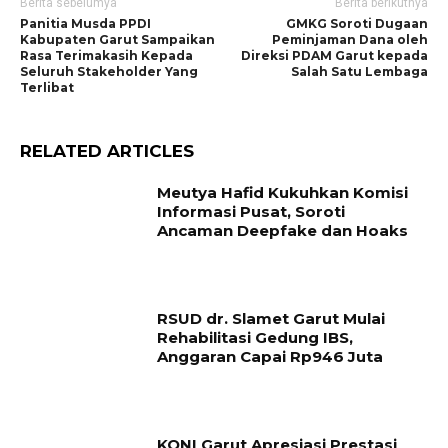
Berita sebelumya
Berita berikutnya
Panitia Musda PPDI
GMKG Soroti Dugaan
Kabupaten Garut Sampaikan
Peminjaman Dana oleh
Rasa Terimakasih Kepada
Direksi PDAM Garut kepada
Seluruh Stakeholder Yang
Salah Satu Lembaga
Terlibat
RELATED ARTICLES
Meutya Hafid Kukuhkan Komisi
Informasi Pusat, Soroti
Ancaman Deepfake dan Hoaks
RSUD dr. Slamet Garut Mulai
Rehabilitasi Gedung IBS,
Anggaran Capai Rp946 Juta
KONI Garut Apresiasi Prestasi