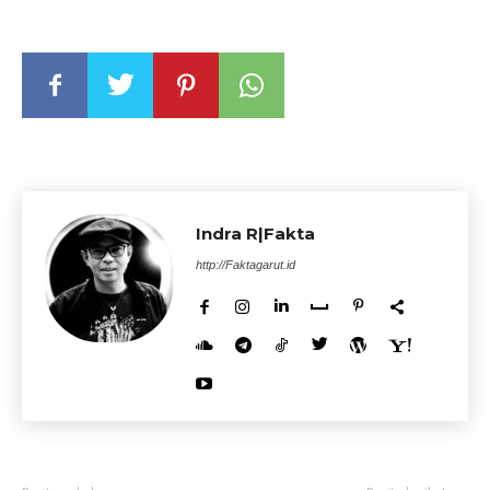
Indra R|Fakta
http://Faktagarut.id