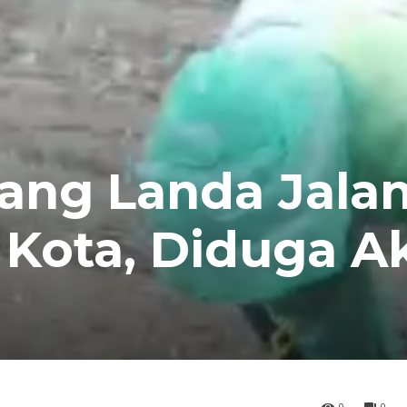
cang Landa Jala
t Kota, Diduga A
0
0