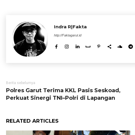
Indra R|Fakta
http://Faktagarut.id
Berita sebelumya
Polres Garut Terima KKL Pasis Seskoad,
Perkuat Sinergi TNI–Polri di Lapangan
RELATED ARTICLES