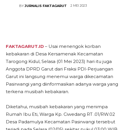
2 MEI 2023
BY
JURNALIS FAKTAGARUT
FAKTAGARUT.ID
– Usai menengok korban
kebakaran di Desa Kersamenak Kecamatan
Tarogong Kidul, Selasa (01 Mei 2023) hari itu juga
Anggota DPRD Garut dari Fraksi PDI-Perjuangan
Garut ini langsung menemui warga dikecamatan
Pasirwangi yang diinformasikan adanya warga yang
terkena musibah kebakaran.
Diketahui, musibah kebakaran yang menimpa
Rumah Ibu Eti, Warga Kp. Ciwedang RT .01/RW.02
Desa Padamulya Kecamatan Pasirwangi tersebut
terjadi pada Selasa (02/05) sekitar pukul 03:00 WIB