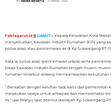
27 MARET 2025
BY
INDRA R|FAKTA
Faktagarut.id
||
GARUT
.-
Kepala Kelurahan Kota Wetan
menyebutkan, Kawasan Industri Rumahan (KIR) yang saa
polusi asap atau pencemaran air di Kp.Sukaregang RT 0
Kata ia, polusi asap (pencemaran udara) serta pencemaran 
lokasi Kawasan Industri Rumahan tengah musim-musimnya
rumahan tersebut sedang mempersiapkan kebutuhan men
“ Berkaitan dengan keluhan tadi, kami dari pemerintah k
melakukan upaya untuk antisipasi dan meminimalisir be
ini,” ujar Wahyu saat ditemui diwilayah Kp.Sukaregang R