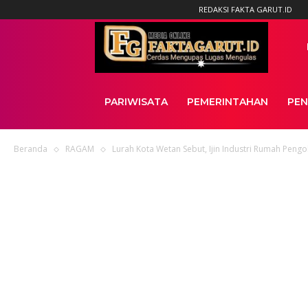
REDAKSI FAKTA GARUT.ID
News
PARIWISATA
PEMERINTAHAN
PEN
Beranda
RAGAM
Lurah Kota Wetan Sebut, Ijin Industri Rumah Pengola