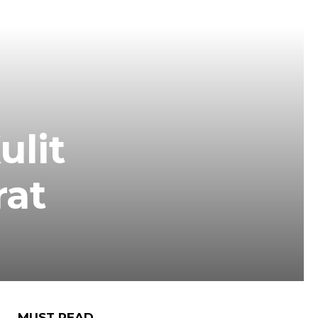
ulit
rat
MUST READ