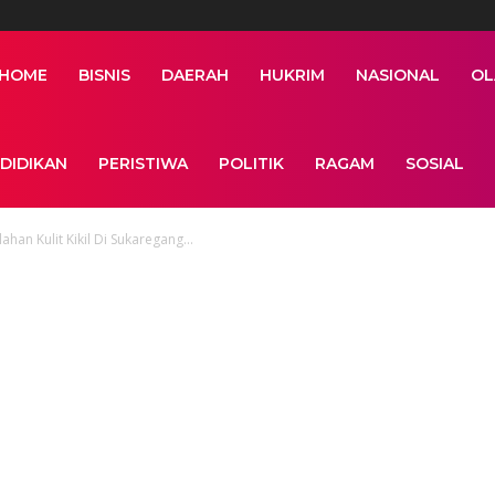
HOME
BISNIS
DAERAH
HUKRIM
NASIONAL
OL
DIDIKAN
PERISTIWA
POLITIK
RAGAM
SOSIAL
han Kulit Kikil Di Sukaregang...