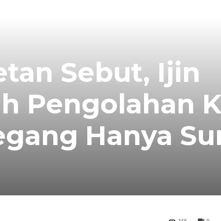
tan Sebut, Ijin
h Pengolahan K
regang Hanya Su
165
0