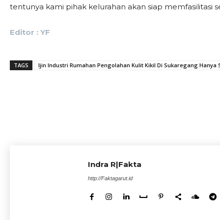
tentunya kami pihak kelurahan akan siap memfasilitasi
Editor : YF
TAGS
Ijin Industri Rumahan Pengolahan Kulit Kikil Di Sukaregang Hanya
Indra R|Fakta
http://Faktagarut.id