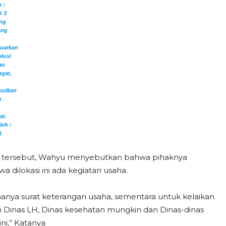
 :
k 3
ng
ang
uarkan
lusi
au
gat,
bulkan
n
at.
leh :
)
han tersebut, Wahyu menyebutkan bahwa pihaknya
 dilokasi ini ada kegiatan usaha.
hanya surat keterangan usaha, sementara untuk kelaikan
di Dinas LH, Dinas kesehatan mungkin dan Dinas-dinas
ni,” Katanya