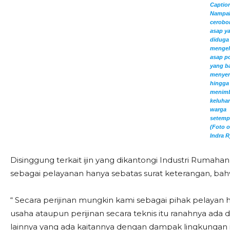
Caption
Nampa
cerobo
asap y
diduga
mengel
asap po
yang b
menyen
hingga
menim
keluha
warga
setemp
(Foto o
Indra R
Disinggung terkait ijin yang dikantongi Industri Ruma
sebagai pelayanan hanya sebatas surat keterangan, bahwa
“ Secara perijinan mungkin kami sebagai pihak pelayan 
usaha ataupun perijinan secara teknis itu ranahnya ada 
lainnya yang ada kaitannya dengan dampak lingkungan i