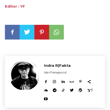
Editor : YF
Indra R|Fakta
http://Faktagarut.id