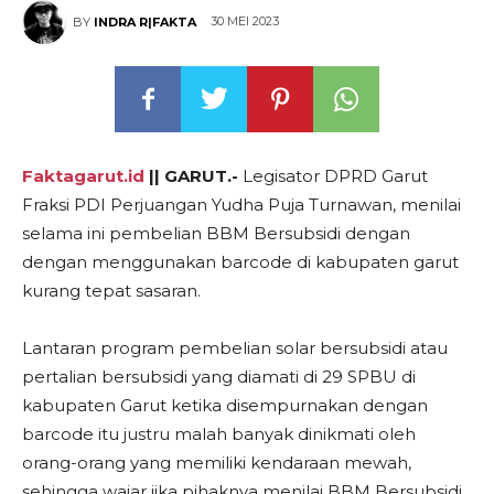
30 MEI 2023
BY
INDRA R|FAKTA
Faktagarut.id
|| GARUT.-
Legisator DPRD Garut
Fraksi PDI Perjuangan Yudha Puja Turnawan, menilai
selama ini pembelian BBM Bersubsidi dengan
dengan menggunakan barcode di kabupaten garut
kurang tepat sasaran.
Lantaran program pembelian solar bersubsidi atau
pertalian bersubsidi yang diamati di 29 SPBU di
kabupaten Garut ketika disempurnakan dengan
barcode itu justru malah banyak dinikmati oleh
orang-orang yang memiliki kendaraan mewah,
sehingga wajar jika pihaknya menilai BBM Bersubsidi