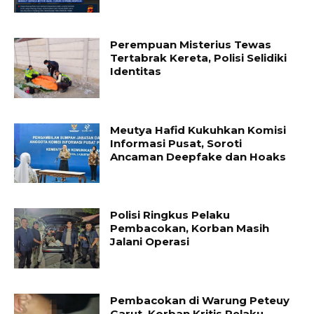
Perempuan Misterius Tewas
Tertabrak Kereta, Polisi Selidiki
Identitas
Meutya Hafid Kukuhkan Komisi
Informasi Pusat, Soroti
Ancaman Deepfake dan Hoaks
Polisi Ringkus Pelaku
Pembacokan, Korban Masih
Jalani Operasi
Pembacokan di Warung Peteuy
Garut, Korban Kritis Pelaku