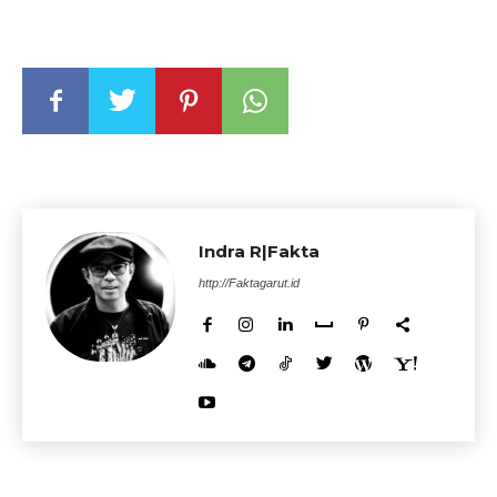
Indra R|Fakta
http://Faktagarut.id